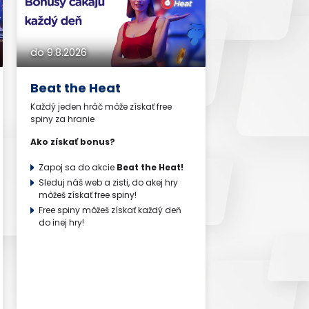
do 9.8.2026
Beat the Heat
Každý jeden hráč môže získať free
spiny za hranie
Ako získať bonus?
Zapoj sa do akcie
Beat the Heat!
Sleduj náš web a zisti, do akej hry
môžeš získať free spiny!
Free spiny môžeš získať každý deň
do inej hry!