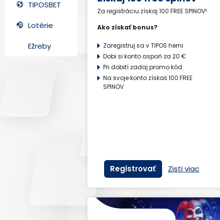
TIPOSBET
Za registráciu získaj 100 FREE SPINOV!
Lotérie
Ako získať bonus?
Ežreby
Zaregistruj sa v TIPOS herni
Dobi si konto aspoň za 20 €
Pri dobití zadaj promo kód
Na svoje konto získaš 100 FREE
SPINOV
Registrovať
Zisti viac