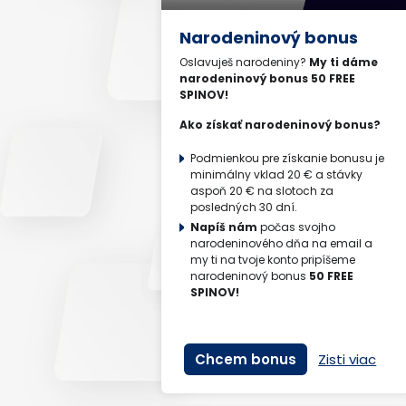
Narodeninový bonus
Oslavuješ narodeniny?
My ti dáme
narodeninový bonus 50 FREE
SPINOV!
Ako získať narodeninový bonus?
Podmienkou pre získanie bonusu je
minimálny vklad 20 € a stávky
aspoň 20 € na slotoch za
posledných 30 dní.
Napíš nám
počas svojho
narodeninového dňa na email a
my ti na tvoje konto pripíšeme
narodeninový bonus
50 FREE
SPINOV!
Chcem bonus
Zisti viac