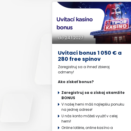
do 24.1.2027
Uvítací bonus 1 050 € a
280 free spinov
Zaregistruj sa a ihneď zbieraj
odmeny!
Ako získať bonus?
Zaregistruj sa a získaj okamžite
BONUS
V našej herni máš najlepšiu ponuku
na jednej adrese!
U nás konto môžeš využiť v celej
herni!
Online lotérie, online kasíno a