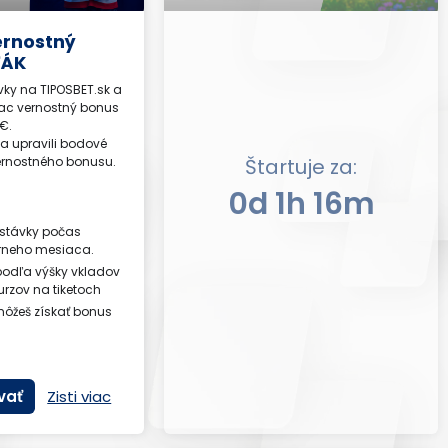
ernostný
ŤÁK
vky na TIPOSBET.sk a
iac vernostný bonus
€.
a upravili bodové
vernostného bonusu.
Štartuje za:
0d 1h 16m
 stávky počas
rneho mesiaca.
podľa výšky vkladov
urzov na tiketoch
ôžeš získať bonus
vať
Zisti viac