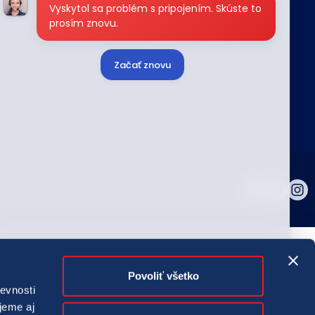
Vyskytol sa problém s pripojením. Skúste to
podnety@tipos.sk
prosím znovu.
Začať znovu
Povoliť všetko
evnosti
jeme aj
tografie tlačovej agentúry TASR. Všetky práva vyhradené.