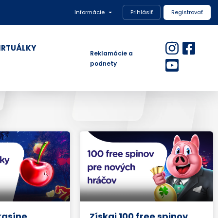
Informácie
Prihlásiť
Registrovať
IRTUÁLKY
Reklamácie a
podnety
kasíne
Získaj 100 free spinov