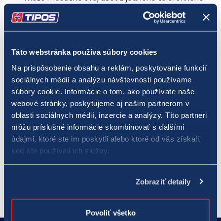
čísla navýšiť sumou maximálne 150 €. Slovak
Telekom, a. s., Orange Slovensko, a. s., O2 Slovakia,
s.r.o a SWAN, a. s. si vyhradzujú právo obmedziť
počet navýšení u svojich nových zákazníkov na 3
(30 €) za 1 kalendárny mesiac.
Táto webstránka používa súbory cookies
Každé takéto navýšenie účtu hráča je potvrdené
Na prispôsobenie obsahu a reklám, poskytovanie funkcií
spätnou prijatou SMS, ktorej cena je 1,98 € bez DPH
sociálnych médií a analýzu návštevnosti používame
a ktorá je výhradným príjmom operátora Slovak
súbory cookie. Informácie o tom, ako používate naše
Telekom, a. s., Orange Slovensko, a .s., O2 Slovakia,
webové stránky, poskytujeme aj našim partnerom v
s.r.o a SWAN, a. s.
oblasti sociálnych médií, inzercie a analýzy. Títo partneri
Za prevádzku služby zodpovedá spoločnosť Tipos,
môžu príslušné informácie skombinovať s ďalšími
národná lotériová spoločnosť, a. s.
Riešenie prípadných otázok a reklamácií na
údajmi, ktoré ste im poskytli alebo ktoré od vás získali,
reklamácie a podnety
keď ste používali ich služby.
Ďalšie informácie o priebehu navyšovania účtu
hráča sú poskytované prostredníctvom SMS alebo
cez uvedené mailové adresy.
Zobraziť detaily
Povoliť všetko