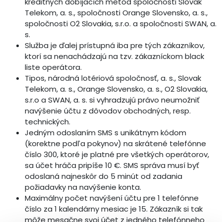
kreditných dobíjacích metód spoločnosti Slovak
Telekom, a. s., spoločnosti Orange Slovensko, a. s.,
spoločnosti O2 Slovakia, s.r.o. a spoločnosti SWAN, a.
s.
Služba je ďalej prístupná iba pre tých zákazníkov,
ktorí sa nenachádzajú na tzv. zákazníckom black
liste operátora.
Tipos, národná lotériová spoločnosť, a. s., Slovak
Telekom, a. s., Orange Slovensko, a. s., O2 Slovakia,
s.r.o a SWAN, a. s. si vyhradzujú právo neumožniť
navýšenie účtu z dôvodov obchodných, resp.
technických.
Jedným odoslaním SMS s unikátnym kódom
(korektne podľa pokynov) na skrátené telefónne
číslo 300, ktoré je platné pre všetkých operátorov,
sa účet hráča pripíše 10 €. SMS správa musí byť
odoslaná najneskôr do 5 minút od zadania
požiadavky na navýšenie konta.
Maximálny počet navýšení účtu pre 1 telefónne
číslo za 1 kalendárny mesiac je 15. Zákazník si tak
môže mesačne svoj účet z jedného telefónneho