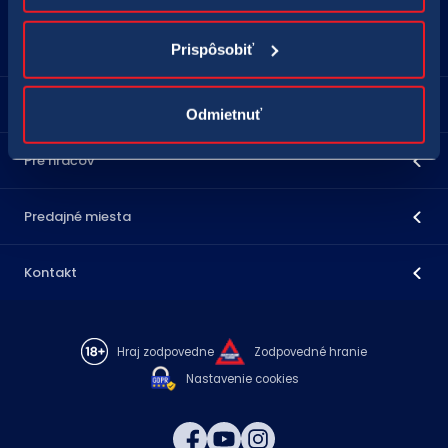
18177
podnety@tipos.sk
Prispôsobiť
Spoločnosť TIPOS
Odmietnuť
Pre hráčov
Predajné miesta
Kontakt
Hraj zodpovedne
Zodpovedné hranie
Nastavenie cookies