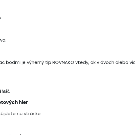
.
va.
ajviac bodmi je výherný tip ROVNAKO vtedy, ak v dvoch alebo v
i hráč.
etových hier
nájdete na stránke