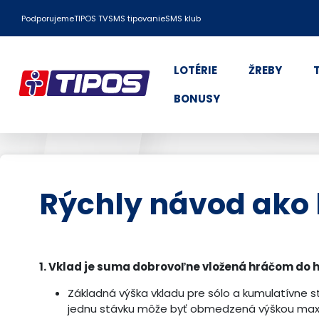
Podporujeme
TIPOS TV
SMS tipovanie
SMS klub
LOTÉRIE
ŽREBY
BONUSY
Rýchly návod ako 
1. Vklad je suma dobrovoľne vložená hráčom do h
Základná výška vkladu pre sólo a kumulatívne st
jednu stávku môže byť obmedzená výškou maxim