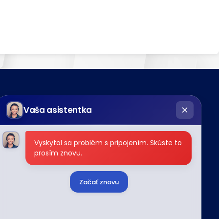
hatbot píše
t
Radi vám pomôžeme
Vaša asistentka
18177
ločnosti
Vyskytol sa problém s pripojením. Skúste to
podnety@tipos.sk
prosím znovu.
Začať znovu