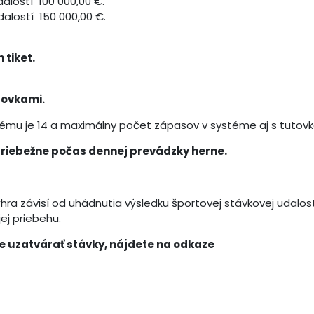
alostí 100 000,00 €.
alostí 150 000,00 €.
 tiket.
tovkami.
tému je 14 a maximálny počet zápasov v systéme aj s tutovk
priebežne počas dennej prevádzky herne.
ra závisí od uhádnutia výsledku športovej stávkovej udalosti
ej priebehu.
e uzatvárať stávky, nájdete na odkaze