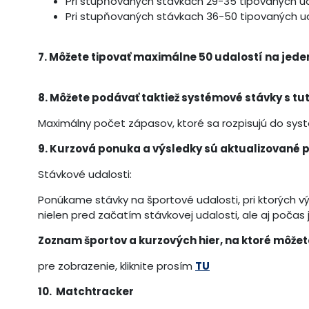
Pri stupňovaných stávkach 29-35 tipovaných ud
Pri stupňovaných stávkach 36-50 tipovaných ud
7. Môžete tipovať maximálne 50 udalostí na jeden
8. Môžete podávať taktiež systémové stávky s tu
Maximálny počet zápasov, ktoré sa rozpisujú do sys
9. Kurzová ponuka a výsledky sú aktualizované 
Stávkové udalosti:
Ponúkame stávky na športové udalosti, pri ktorých výh
nielen pred začatím stávkovej udalosti, ale aj počas j
Zoznam športov a kurzových hier, na ktoré môžet
pre zobrazenie, kliknite prosím
TU
10. Matchtracker