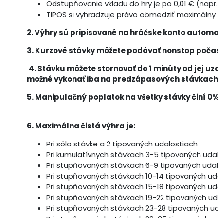
Odstupňovanie vkladu do hry je po 0,01 € (napr.: 0,
TIPOS si vyhradzuje právo obmedziť maximálny v
2. Výhry sú pripisované na hráčske konto automat
3. Kurzové stávky môžete podávať nonstop poča
4. Stávku môžete stornovať do 1 minúty od jej uz
možné vykonať iba na predzápasových stávkach, n
5. Manipulačný poplatok na všetky stávky činí 0%
6. Maximálna čistá výhra je:
Pri sólo stávke a 2 tipovaných udalosti
Pri kumulatívnych stávkach 3-5 tipovaných ud
Pri stupňovaných stávkach 6-9 tipovaných ud
Pri stupňovaných stávkach 10-14 tipovaných ud
Pri stupňovaných stávkach 15-18 tipovaných ud
Pri stupňovaných stávkach 19-22 tipovaných ud
Pri stupňovaných stávkach 23-28 tipovaných u