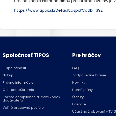
Presné znenie Herného plánu pre internetové hry je 
https://www.tipos.sk/Default.aspx?CatID=392
Spoločnosť TIPOS
Pre hráčov
O spoločnosti
FAQ
Nákup
Zodpovedné hranie
Právne informácie
Novinky
Ochrana súkromia
Herné plány
Politika compliance a Etický kódex
Štatúty
dodávateľa
Licencie
Voľné pracovné pozície
Účasť na žrebovaní v TV š