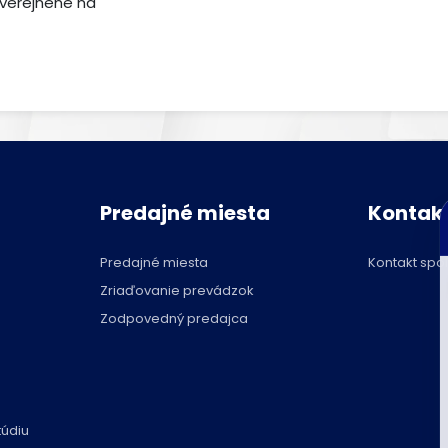
zverejnené na
C
Predajné miesta
Kontak
Predajné miesta
Kontakt spo
Zriaďovanie prevádzok
Zodpovedný predajca
túdiu