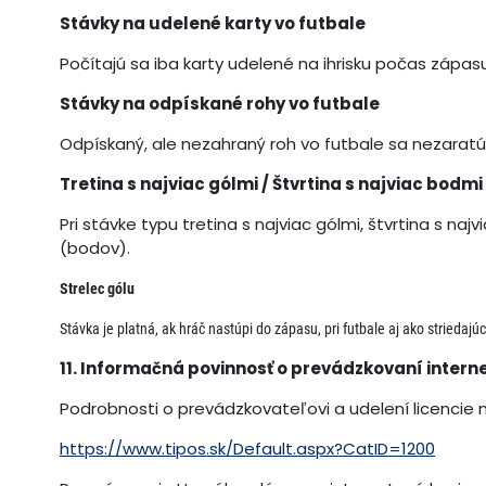
Stávky na udelené karty vo futbale
Počítajú sa iba karty udelené na ihrisku počas zápasu
Stávky na odpískané rohy vo futbale
Odpískaný, ale nezahraný roh vo futbale sa nezaratú
Tretina s najviac gólmi / Štvrtina s najviac bodmi
Pri stávke typu tretina s najviac gólmi, štvrtina s n
(bodov).
Strelec gólu
Stávka je platná, ak hráč nastúpi do zápasu, pri futbale aj ako striedajúc
11. Informačná povinnosť o prevádzkovaní intern
Podrobnosti o prevádzkovateľovi a udelení licencie 
https://www.tipos.sk/Default.aspx?CatID=1200