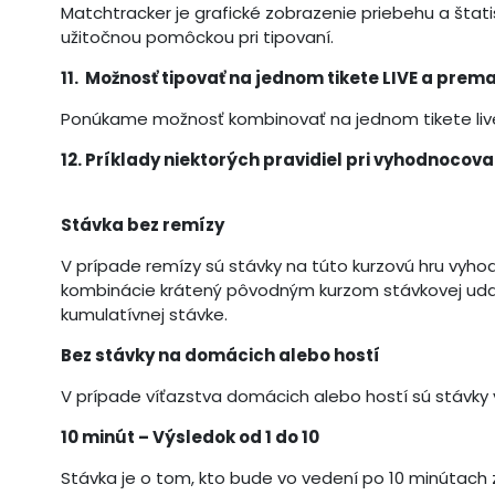
Matchtracker je grafické zobrazenie priebehu a štati
užitočnou pomôckou pri tipovaní.
11. Možnosť tipovať na jednom tikete LIVE a pre
Ponúkame možnosť kombinovať na jednom tikete live
12. Príklady niektorých pravidiel pri vyhodnoco
Stávka bez remízy
V prípade remízy sú stávky na túto kurzovú hru vyhodn
kombinácie krátený pôvodným kurzom stávkovej udalo
kumulatívnej stávke.
Bez stávky na domácich alebo hostí
V prípade víťazstva domácich alebo hostí sú stávky 
10 minút – Výsledok od 1 do 10
Stávka je o tom, kto bude vo vedení po 10 minútach