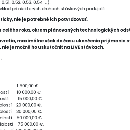
51, 0,52, 0,53, 0,54 ...).
klad pri niektorých druhoch stávkových podujatí
icky, nie je potrebné ich potvrdzovať.
s celého roka, okrem plánovaných technologických ods
avretia, maximálne však do času ukončenia prijímania stá
ie je možné ho uskutočniť na LIVE stávkach.
.
ach 1 500,00 €.
alostí 10 000,00 €.
alostí 15 000,00 €.
alostí 20 000,00 €.
alostí 30 000,00 €.
alostí 50 000,00 €.
dalostí 75 000,00 €.