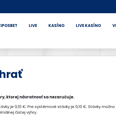
TIPOSBET
LIVE
KASÍNO
LIVE KASÍNO
V
hrať
ry, ktorej návratnosť sa nezaručuje.
ávky je 0,10 €. Pre systémové stávky je 0,10 €. Stávky možno
álnej čistej výhry.