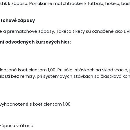
stík k zápasu. Ponúkame matchtracker k futbalu, hokeju, bas
matchové zápasy
 a prematchové zápasy. Takéto tikety sú označené ako LIVE
vaní odvodených kurzových hier:
otené koeficientom 1,00. Pri sólo stávkach sa vklad vracia, 
sti bez remízy, pri systémových stávkach sa čiastková kom
vyhodnotené s koeficientom 1,00.
 zápasu vrátane.