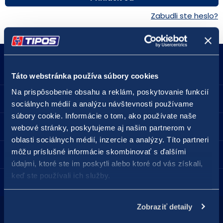
Zabudli ste heslo?
18177
podnety@tipos.sk
Táto webstránka používa súbory cookies
Na prispôsobenie obsahu a reklám, poskytovanie funkcií
Spoločnosť TIPOS
sociálnych médií a analýzu návštevnosti používame
súbory cookie. Informácie o tom, ako používate naše
Pre hráčov
webové stránky, poskytujeme aj našim partnerom v
oblasti sociálnych médií, inzercie a analýzy. Títo partneri
môžu príslušné informácie skombinovať s ďalšími
Predajné miesta
údajmi, ktoré ste im poskytli alebo ktoré od vás získali,
keď ste používali ich služby.
Kontakt
Zobraziť detaily
Hraj zodpovedne
Zodpovedné hranie