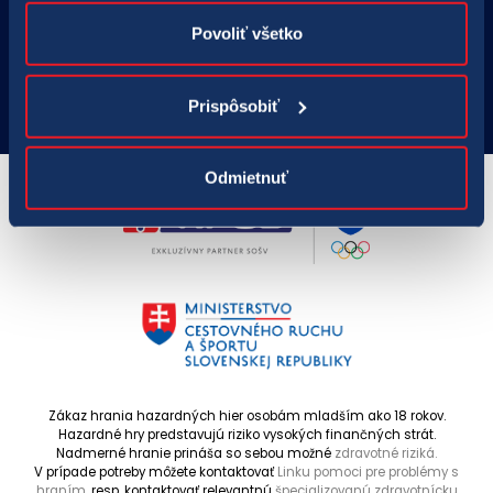
Nastavenie cookies
Povoliť všetko
Prispôsobiť
Odmietnuť
Zákaz hrania hazardných hier osobám mladším ako 18 rokov.
Hazardné hry predstavujú riziko vysokých finančných strát.
Nadmerné hranie prináša so sebou možné
zdravotné riziká.
V prípade potreby môžete kontaktovať
Linku pomoci pre problémy s
hraním,
resp. kontaktovať relevantnú
špecializovanú zdravotnícku