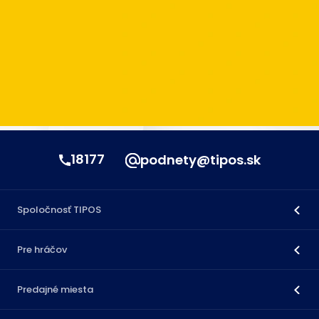
18177
podnety@tipos.sk
Spoločnosť TIPOS
Pre hráčov
Predajné miesta