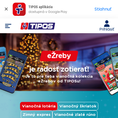
×
TIPOS aplikácia
Stiahnuť
dostupná v Google Play
Prihlásiť